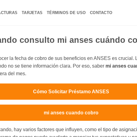
ACTURAS
TARJETAS
TÉRMINOS DE USO
CONTACTO
ndo consulto mi anses cuándo c
cer la fecha de cobro de sus beneficios en ANSES es crucial. L
do no se tiene información clara. Por eso, saber
mi anses cua
iera del mes.
Cómo Solicitar Préstamo ANSES
mi anses cuando cobro
ndo, hay varios factores que influyen, como el tipo de asignac