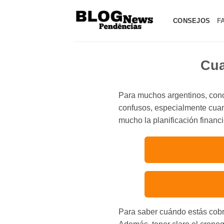
Saltar
al
CONSEJOS
F
contenido
Cua
Para muchos argentinos, cono
confusos, especialmente cuan
mucho la planificación financ
Para saber cuándo estás cobra